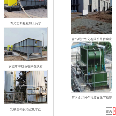
寿光塑料颗粒加工污水
青岛现代农化有限公司粉尘废
气处理工程
安徽屠宰粉色视频在线看
莒县食品粉色视频在线下载现
场
安徽金裕皖酒业废水处
首页
1